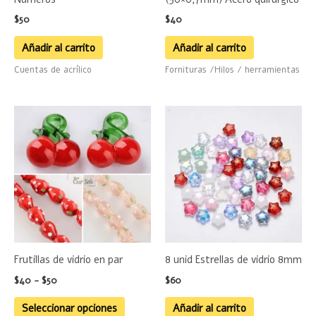
$
50
$
40
Añadir al carrito
Añadir al carrito
Cuentas de acrílico
Fornituras /Hilos / herramientas
Rango
Este
de
producto
precios:
desde
tiene
$40
hasta
múltiples
$50
variantes.
Las
opciones
se
Frutillas de vidrio en par
8 unid Estrellas de vidrio 8mm
pueden
$
40
-
$
50
$
60
elegir
en
Seleccionar opciones
Añadir al carrito