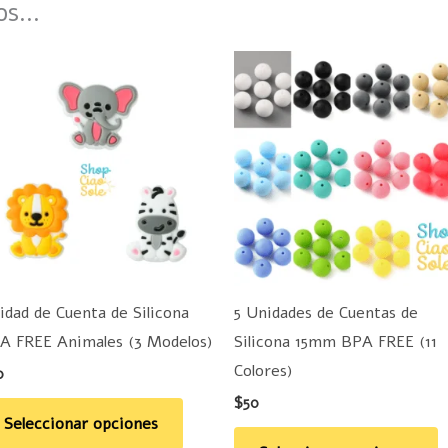
mos…
Este
E
producto
p
tiene
t
múltiples
m
variantes.
v
Las
L
opciones
o
se
s
pueden
p
idad de Cuenta de Silicona
5 Unidades de Cuentas de
elegir
e
A FREE Animales (3 Modelos)
Silicona 15mm BPA FREE (11
en
e
Colores)
0
la
la
$
50
página
p
Seleccionar opciones
de
d