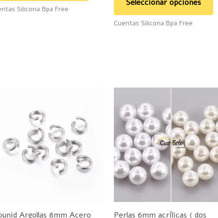
Seleccionar opciones
ntas Silicona Bpa Free
producto
p
Cuentas Silicona Bpa Free
E
p
t
m
v
L
o
s
p
0unid Argollas 8mm Acero
Perlas 6mm acrílicas ( dos