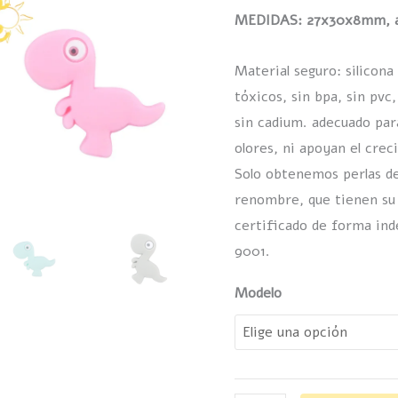
(4
MEDIDAS: 27x30x8mm, a
modelos)
Material seguro: silicona
cantidad
tóxicos, sin bpa, sin pvc,
sin cadium. adecuado par
olores, ni apoyan el cre
Solo obtenemos perlas de
renombre, que tienen su 
certificado de forma ind
9001.
Modelo