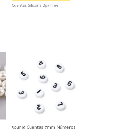
Cuentas Silicona Bpa Free
roducto
producto
ste
roducto
iene
últiples
ariantes.
as
pciones
e
ueden
50unid Cuentas 7mm Números