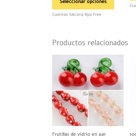
Seleccionar opciones
Cue
producto
Cuentas Silicona Bpa Free
Productos relacionados
Rango
Este
de
producto
precios:
desde
tiene
$40
hasta
múltiples
$50
variantes.
Las
opciones
se
pueden
Frutillas de vidrio en par
10