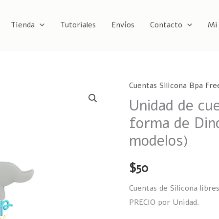
Tienda
Tutoriales
Envíos
Contacto
Mi
Cuentas Silicona Bpa Fre
Unidad
Unidad de cue
de
cuenta
forma de Din
de
modelos)
silicona
forma
$
50
de
Dinosaurio
Cuentas de Silicona libr
BPA
PRECIO por Unidad.
FREE