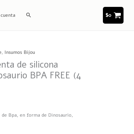
Buscar
 cuenta
$
0
e
,
Insumos Bijou
nta de silicona
osaurio BPA FREE (4
es de Bpa, en forma de Dinosaurio,