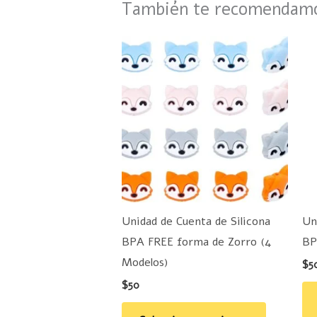
También te recomenda
Este
producto
tiene
múltiples
variantes.
Las
opciones
se
pueden
Unidad de Cuenta de Silicona
Un
elegir
BPA FREE forma de Zorro (4
BP
en
Modelos)
$
5
la
$
50
página
de