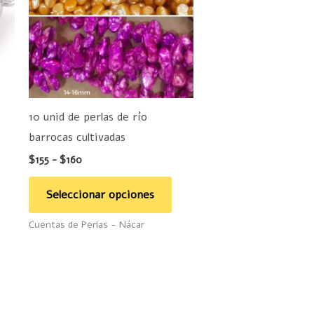
hasta
últiples
múltiples
$160
ariantes.
variantes.
as
Las
pciones
opciones
e
se
ueden
pueden
10 unid de perlas de río
legir
elegir
barrocas cultivadas
n
en
$
155
-
$
160
la
ágina
página
Seleccionar opciones
e
de
Cuentas de Perlas - Nácar
roducto
producto