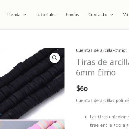
Tienda
Tutoriales
Envíos
Contacto
Mi
Cuentas de arcilla-fimo
,
Tiras
Tiras de arcil
de
arcilla
6mm fimo
polimérica
planas
$
60
6mm
Cuentas de arcillas polimé
fimo
cantidad
Las tiras unicolo
trae entre 500 a 5