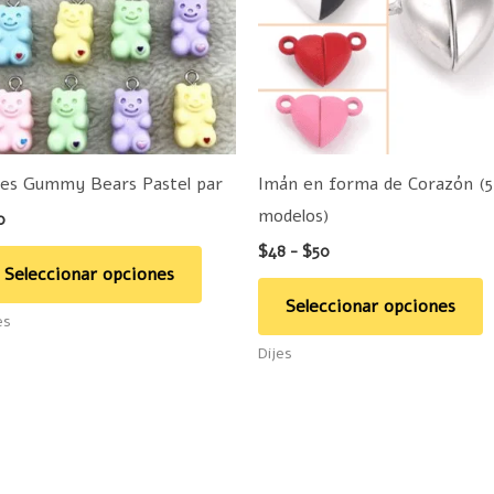
hasta
múltiples
m
$50
variantes.
v
Las
L
opciones
o
se
s
pueden
p
jes Gummy Bears Pastel par
Imán en forma de Corazón (5
elegir
e
modelos)
0
en
e
$
48
-
$
50
la
la
Seleccionar opciones
página
p
Seleccionar opciones
es
de
d
Dijes
producto
p