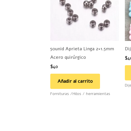
50unid Aprieta Linga 2×1.5mm
Di
Acero quirúrgico
$
4
$
40
Añadir al carrito
Dij
Fornituras /Hilos / herramientas