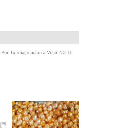
 Pon tu imaginación a Volar NO TE
Rango
ste
Este
de
roducto
producto
precios:
desde
iene
tiene
$155