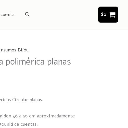
Buscar
 cuenta
$
0
Insumos Bijou
la polimérica planas
ricas Circular planas.
r miden 46 a 50 cm aproximadamente
50unid de cuentas.