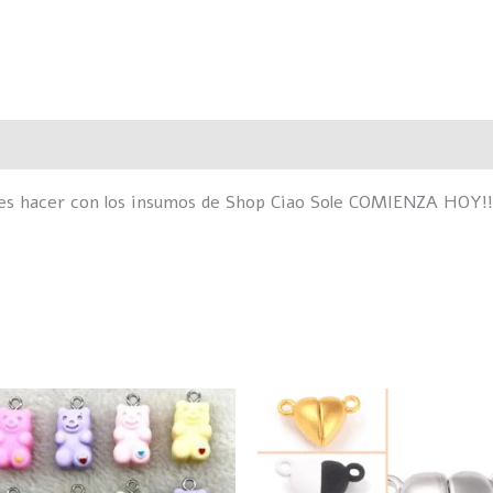
Valoraciones (0)
des hacer con los insumos de Shop Ciao Sole COMIENZA HOY!!
Rango
Este
E
de
producto
p
precios:
desde
tiene
t
$48