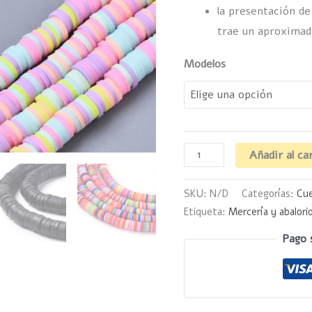
la presentación d
trae un aproximad
Modelos
Añadir al ca
SKU:
N/D
Categorías:
Cue
Etiqueta:
Mercería y abalori
Pago 