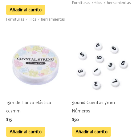
Fornituras /Hilos / herramientas
Añadir al carrito
Fornituras /Hilos / herramientas
15m de Tanza elástica
50unid Cuentas 7mm
0.7mm
Números
$
75
$
50
Añadir al carrito
Añadir al carrito