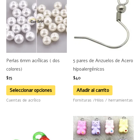
producto
tiene
múltiples
variantes.
Las
opciones
se
Perlas 6mm acrílicas ( dos
5 pares de Anzuelos de Acero
pueden
colores)
hipoalergénicos
elegir
$
75
$
40
en
la
Seleccionar opciones
Añadir al carrito
página
Cuentas de acrílico
Fornituras /Hilos / herramientas
de
producto
Este
product
tiene