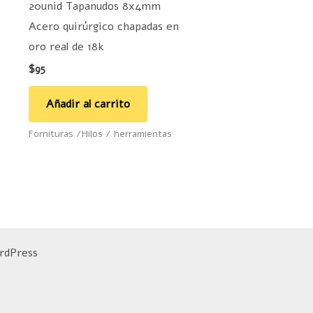
20unid Tapanudos 8x4mm
legir
Acero quirúrgico chapadas en
n
oro real de 18k
$
95
ágina
e
Añadir al carrito
roducto
Fornituras /Hilos / herramientas
rdPress