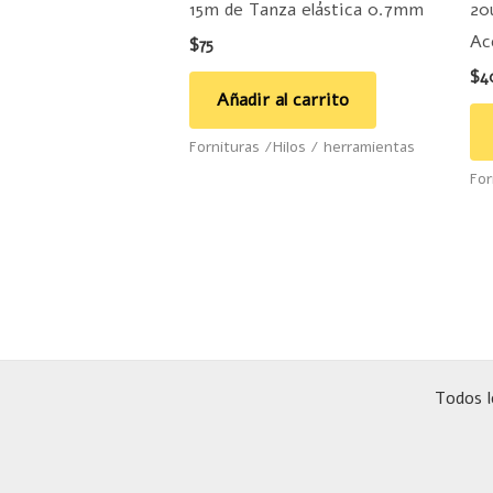
15m de Tanza elástica 0.7mm
20
Ac
$
75
$
4
Añadir al carrito
Fornituras /Hilos / herramientas
For
Todos l