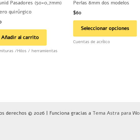
unid Pasadores (50×0,7mm)
Perlas 8mm dos modelos
e
ero quirúrgico
$
60
e
0
la
Seleccionar opciones
p
Añadir al carrito
Cuentas de acrílico
d
nituras /Hilos / herramientas
p
os derechos © 2026 | Funciona gracias a
Tema Astra para Wo