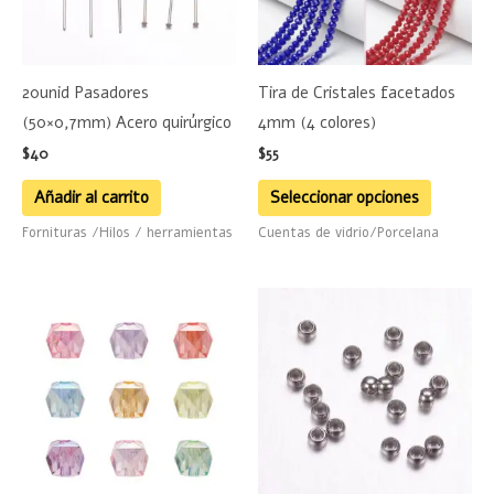
Las
opciones
se
20unid Pasadores
Tira de Cristales facetados
pueden
(50×0,7mm) Acero quirúrgico
4mm (4 colores)
elegir
$
40
$
55
en
la
Añadir al carrito
Seleccionar opciones
página
Fornituras /Hilos / herramientas
Cuentas de vidrio/Porcelana
de
product