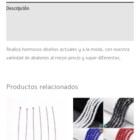
Descripción
Información adicional
Valoraciones (0)
Realiza hermosos diseños actuales y a la moda, con nuestra
variedad de abalorios al mejor precio y super diferentes.
Productos relacionados
Este
product
tiene
múltiple
variante