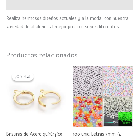
Valoraciones (0)
Realiza hermosos diseños actuales y a la moda, con nuestra
variedad de abalorios al mejor precio y super diferentes.
Productos relacionados
Rango
Este
Este
de
¡Oferta!
¡Oferta!
producto
product
precios:
desde
tiene
tiene
$50
hasta
múltiples
múltiple
$190
variantes.
variante
Las
Las
opciones
opciones
se
se
Brisuras de Acero quirúrgico
100 unid Letras 7mm (4
pueden
pueden