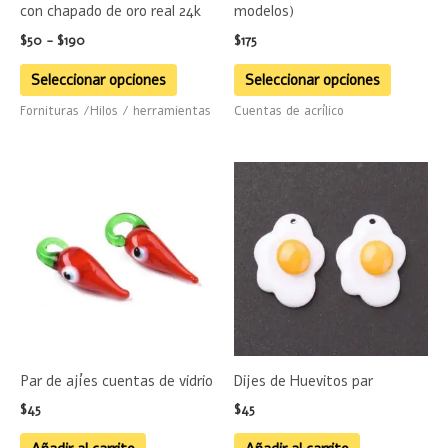
con chapado de oro real 24k
modelos)
elegir
elegir
$
50
-
$
190
$
175
en
en
la
la
Seleccionar opciones
Seleccionar opciones
página
página
Fornituras /Hilos / herramientas
Cuentas de acrílico
de
de
producto
product
Par de ajíes cuentas de vidrio
Dijes de Huevitos par
$
45
$
45