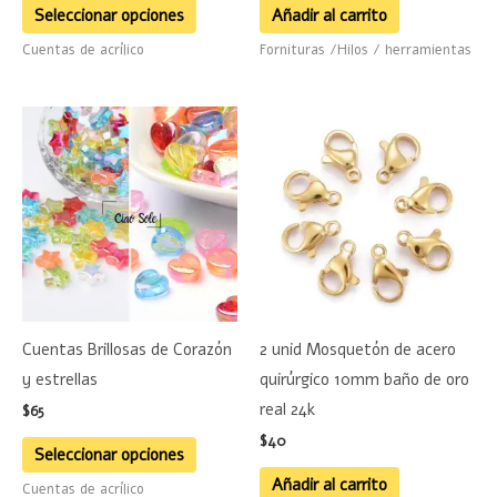
la
Seleccionar opciones
Añadir al carrito
página
Cuentas de acrílico
Fornituras /Hilos / herramientas
de
producto
Este
producto
tiene
múltiples
variantes.
Las
opciones
se
Cuentas Brillosas de Corazón
2 unid Mosquetón de acero
pueden
y estrellas
quirúrgico 10mm baño de oro
elegir
real 24k
$
65
en
$
40
la
Seleccionar opciones
página
Añadir al carrito
Cuentas de acrílico