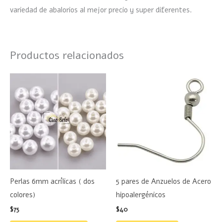
variedad de abalorios al mejor precio y super diferentes.
Productos relacionados
Este
producto
tiene
múltiples
variantes.
Las
opciones
se
Perlas 6mm acrílicas ( dos
5 pares de Anzuelos de Acero
pueden
colores)
hipoalergénicos
elegir
$
75
$
40
en