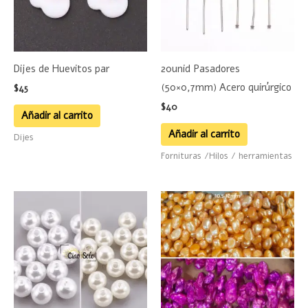
Dijes de Huevitos par
20unid Pasadores
(50×0,7mm) Acero quirúrgico
$
45
$
40
Añadir al carrito
Añadir al carrito
Dijes
Fornituras /Hilos / herramientas
Rango
Este
Este
de
producto
product
precios:
desde
tiene
tiene
$155
múltiples
hasta
múltiple
$160
variantes.
variante
Las
Las