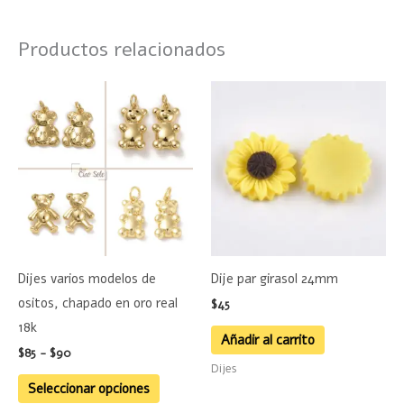
Productos relacionados
Rango
Este
de
producto
precios:
desde
tiene
$85
hasta
múltiples
$90
variantes.
Las
opciones
se
Dijes varios modelos de
Dije par girasol 24mm
pueden
ositos, chapado en oro real
$
45
elegir
18k
en
Añadir al carrito
$
85
-
$
90
la
Dijes
página
Seleccionar opciones