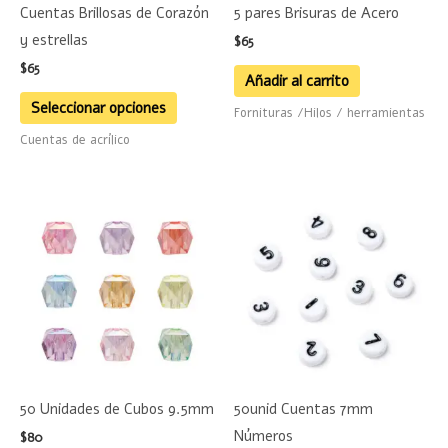
Cuentas Brillosas de Corazón
5 pares Brisuras de Acero
pueden
y estrellas
$
65
elegir
$
65
en
Añadir al carrito
la
Seleccionar opciones
Fornituras /Hilos / herramientas
página
Cuentas de acrílico
de
producto
50 Unidades de Cubos 9.5mm
50unid Cuentas 7mm
Números
$
80