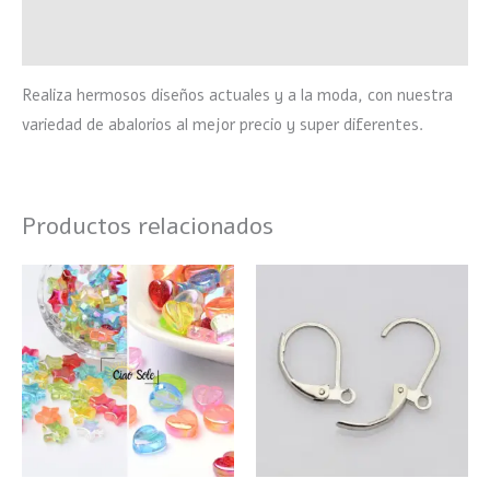
Valoraciones (0)
Realiza hermosos diseños actuales y a la moda, con nuestra
variedad de abalorios al mejor precio y super diferentes.
Productos relacionados
Este
producto
tiene
múltiples
variantes.
Las
opciones
se