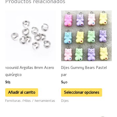
Productos relacionados
Este
product
tiene
múltiple
variante
Las
opciones
se
100unid Argollas 8mm Acero
Dijes Gummy Bears Pastel
pueden
quirúrgico
par
elegir
$
65
$
40
en
la
Añadir al carrito
Seleccionar opciones
página
Fornituras /Hilos / herramientas
Dijes
de
product