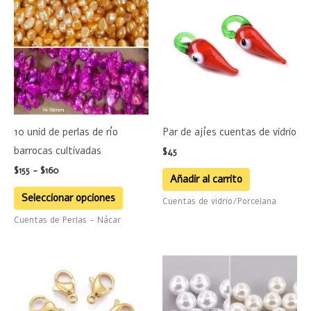
producto
precios:
desde
tiene
$155
hasta
múltiples
$160
variantes.
Las
opciones
se
10 unid de perlas de río
Par de ajíes cuentas de vidrio
pueden
barrocas cultivadas
$
45
elegir
$
155
-
$
160
en
Añadir al carrito
la
Seleccionar opciones
Cuentas de vidrio/Porcelana
página
Cuentas de Perlas - Nácar
de
producto
Este
product
tiene