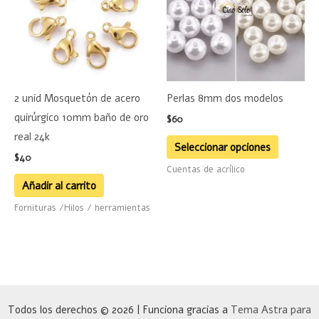
múltiple
variante
Las
opciones
se
2 unid Mosquetón de acero
Perlas 8mm dos modelos
pueden
quirúrgico 10mm baño de oro
$
60
elegir
real 24k
en
Seleccionar opciones
$
40
la
Cuentas de acrílico
página
Añadir al carrito
de
Fornituras /Hilos / herramientas
product
Todos los derechos © 2026 | Funciona gracias a
Tema Astra para