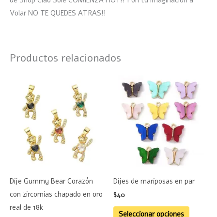
de Shop Ciao Sole COMIENZA HOY!! Pon tu imaginación a
Volar NO TE QUEDES ATRAS!!
Productos relacionados
Este
product
tiene
múltiple
variante
Las
opciones
se
Dije Gummy Bear Corazón
Dijes de mariposas en par
pueden
con zircornias chapado en oro
$
40
elegir
real de 18k
en
Seleccionar opciones