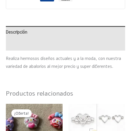
Descripción
Valoraciones (0)
Realiza hermosos diseños actuales y a la moda, con nuestra
variedad de abalorios al mejor precio y super diferentes.
Productos relacionados
El
El
Este
Este
precio
precio
¡Oferta!
¡Oferta!
producto
product
original
actual
era:
es:
tiene
tiene
$65.
$40.
múltiples
múltiple