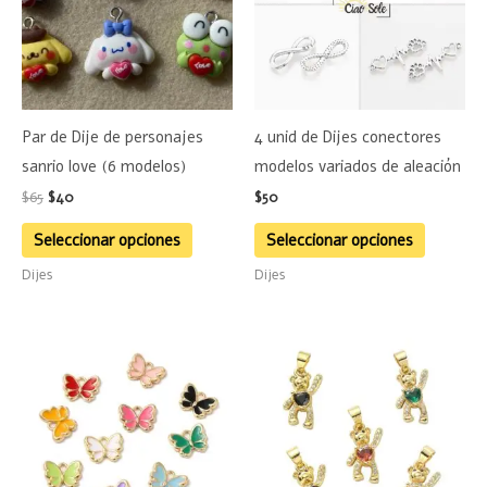
variantes.
variante
Las
Las
opciones
opciones
se
se
Par de Dije de personajes
4 unid de Dijes conectores
pueden
pueden
sanrio love (6 modelos)
modelos variados de aleación
elegir
elegir
$
65
$
40
$
50
en
en
la
la
Seleccionar opciones
Seleccionar opciones
página
página
Dijes
Dijes
de
de
producto
product