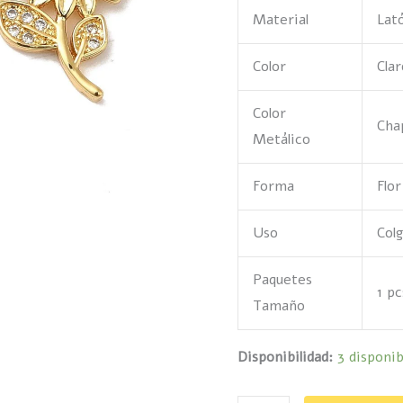
Material
Lat
cúbico
cantidad
Color
Clar
Color
Cha
Metálico
Forma
Flor
Uso
Col
Paquetes
1 p
Tamaño
Disponibilidad:
3 disponib