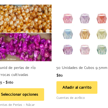
Rango
Este
de
producto
precios:
desde
tiene
$155
hasta
múltiples
$160
variantes.
Las
opciones
se
pueden
 unid de perlas de río
50 Unidades de Cubos 9.5mm
elegir
rrocas cultivadas
$
80
en
55
-
$
160
la
Añadir al carrito
página
Seleccionar opciones
Cuentas de acrílico
de
ntas de Perlas - Nácar
producto