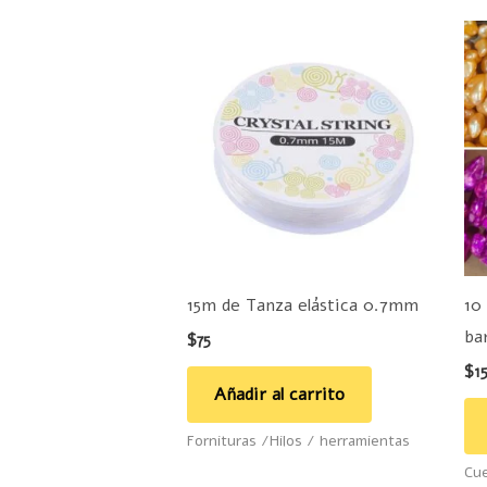
15m de Tanza elástica 0.7mm
10
ba
$
75
$
1
Añadir al carrito
Fornituras /Hilos / herramientas
Cue