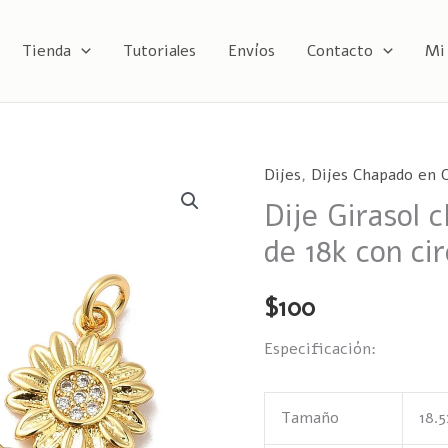
Tienda
Tutoriales
Envíos
Contacto
Mi
Dijes
,
Dijes Chapado en O
Dije
Dije Girasol 
Girasol
chapado
de 18k con ci
en
oro
$
100
real
Especificación:
de
18k
con
Tamaño
18.
circonio