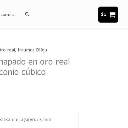
Buscar
 cuenta
$
0
ro real
,
Insumos Bijou
chapado en oro real
rconio cúbico
5x11x2mm, agujero: 3 mm