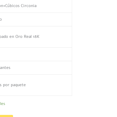
ón+Cúbicos Circonia
o
pado en Oro Real 18K
gantes
cs por paquete
les