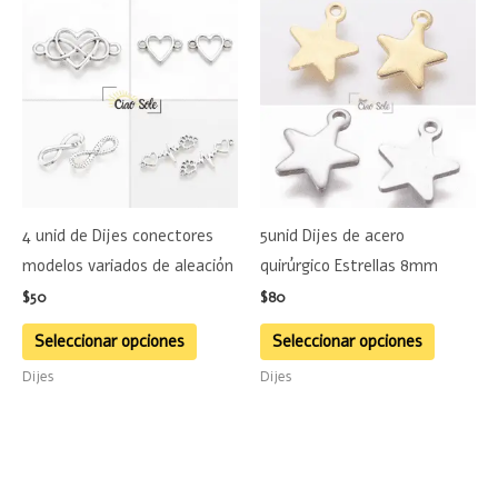
Este
Este
producto
product
tiene
tiene
múltiples
múltiple
variantes.
variante
Las
Las
opciones
opciones
se
se
4 unid de Dijes conectores
5unid Dijes de acero
pueden
pueden
modelos variados de aleación
quirúrgico Estrellas 8mm
elegir
elegir
$
50
$
80
en
en
la
la
Seleccionar opciones
Seleccionar opciones
página
página
Dijes
Dijes
de
de
producto
product