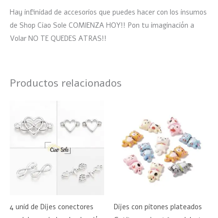
Hay infinidad de accesorios que puedes hacer con los insumos
de Shop Ciao Sole COMIENZA HOY!! Pon tu imaginación a
Volar NO TE QUEDES ATRAS!!
Productos relacionados
Este
Este
producto
product
tiene
tiene
múltiples
múltiple
variantes.
variante
Las
Las
opciones
opciones
se
se
4 unid de Dijes conectores
Dijes con pitones plateados
pueden
pueden