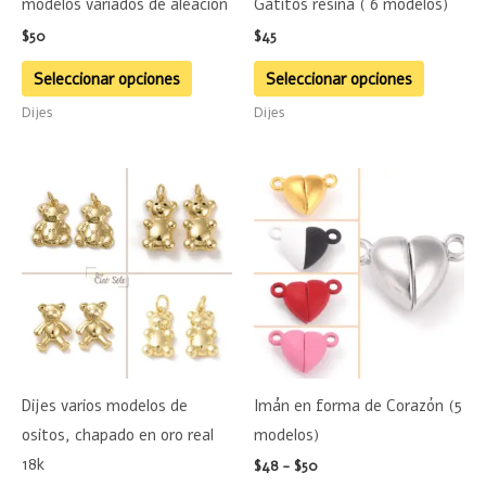
modelos variados de aleación
Gatitos resina ( 6 modelos)
elegir
elegir
$
50
$
45
en
en
la
la
Seleccionar opciones
Seleccionar opciones
página
página
Dijes
Dijes
de
de
producto
product
Rango
Rango
Este
Este
de
de
producto
product
precios:
precios:
desde
desde
tiene
tiene
$85
$48
hasta
múltiples
hasta
múltiple
$90
$50
variantes.
variante
Las
Las
opciones
opciones
se
se
Dijes varios modelos de
Imán en forma de Corazón (5
pueden
pueden
ositos, chapado en oro real
modelos)
elegir
elegir
18k
$
48
-
$
50
en
en