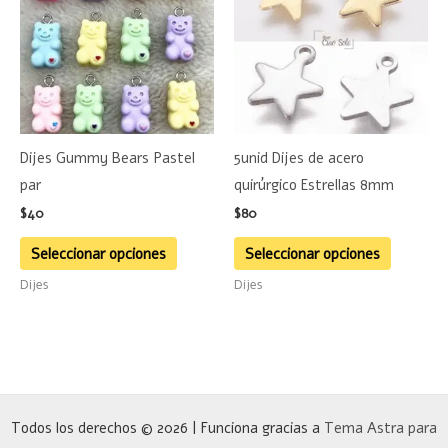
tiene
tiene
múltiples
múltiple
variantes.
variante
Las
Las
opciones
opciones
se
se
Dijes Gummy Bears Pastel
5unid Dijes de acero
pueden
pueden
par
quirúrgico Estrellas 8mm
elegir
elegir
$
40
$
80
en
en
la
la
Seleccionar opciones
Seleccionar opciones
página
página
Dijes
Dijes
de
de
producto
product
Todos los derechos © 2026 | Funciona gracias a
Tema Astra para