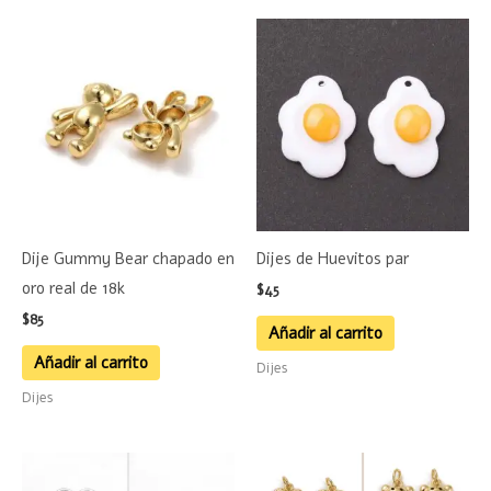
Dije Gummy Bear chapado en
Dijes de Huevitos par
oro real de 18k
$
45
$
85
Añadir al carrito
Añadir al carrito
Dijes
Dijes
Rango
Este
Este
de