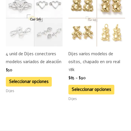
producto
product
precios:
desde
tiene
tiene
$85
múltiples
hasta
múltiple
$90
variantes.
variante
Las
Las
opciones
opciones
se
se
4 unid de Dijes conectores
Dijes varios modelos de
pueden
pueden
modelos variados de aleación
ositos, chapado en oro real
elegir
elegir
18k
$
50
en
en
$
85
-
$
90
la
la
Seleccionar opciones
página
página
Seleccionar opciones
Dijes
de
de
Dijes
producto
product