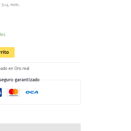
: 5×4 mm.
les
rrito
pado en Oro real
seguro garantizado