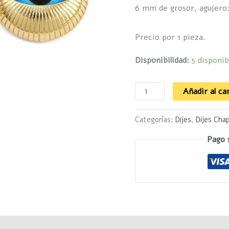
6 mm de grosor, agujero
real
cantidad
Precio por 1 pieza.
Disponibilidad:
5 disponib
Añadir al ca
Categorías:
Dijes
,
Dijes Cha
Pago 