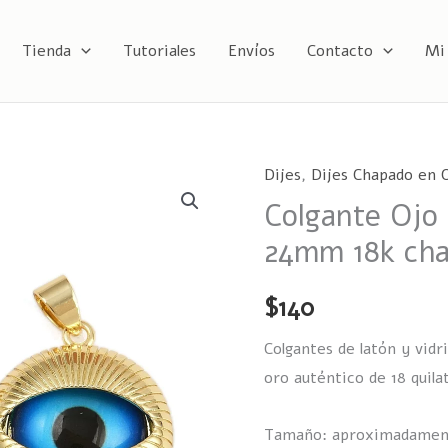
Tienda
Tutoriales
Envíos
Contacto
Mi
Dijes
,
Dijes Chapado en O
Colgante
Colgante Ojo 
Ojo
de
24mm 18k cha
Santa
Lucia
$
140
24mm
Colgantes de latón y vid
18k
oro auténtico de 18 quila
chapado
en
Tamaño: aproximadament
oro