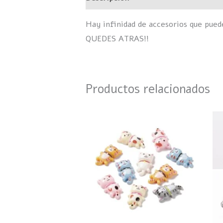
Hay infinidad de accesorios que pue
QUEDES ATRAS!!
Productos relacionados
Este
producto
tiene
múltiples
variantes.
Las
opciones
se