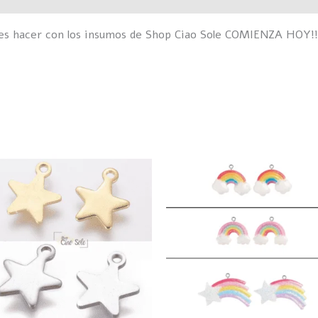
des hacer con los insumos de Shop Ciao Sole COMIENZA HOY!!
Este
E
producto
p
tiene
t
múltiples
m
variantes.
v
Las
L
opciones
o
se
s