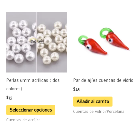
de
product
Este
producto
tiene
múltiples
variantes.
Las
opciones
se
Perlas 6mm acrílicas ( dos
Par de ajíes cuentas de vidrio
pueden
colores)
$
45
elegir
$
75
en
Añadir al carrito
la
Seleccionar opciones
Cuentas de vidrio/Porcelana
página
Cuentas de acrílico
de
producto