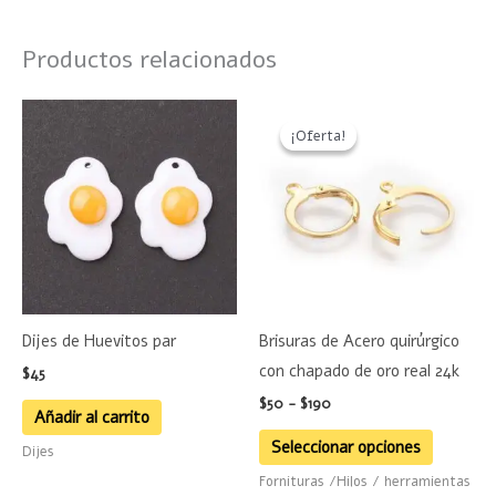
Productos relacionados
Rango
Este
de
¡Oferta!
¡Oferta!
product
precios:
desde
tiene
$50
hasta
múltiple
$190
variante
Las
opciones
se
Dijes de Huevitos par
Brisuras de Acero quirúrgico
pueden
con chapado de oro real 24k
$
45
elegir
$
50
-
$
190
en
Añadir al carrito
la
Seleccionar opciones
Dijes
página
Fornituras /Hilos / herramientas