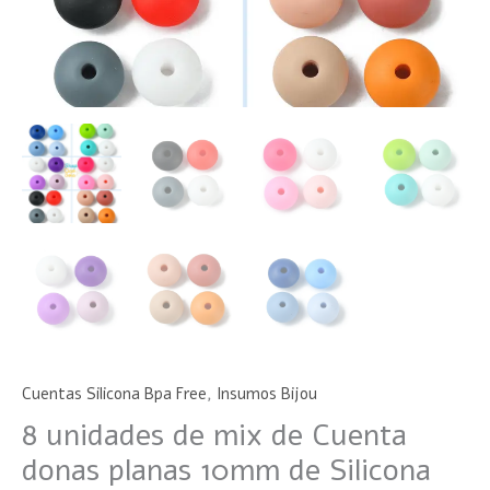
FREE
(6
Modelos)
cantidad
Cuentas Silicona Bpa Free
,
Insumos Bijou
8 unidades de mix de Cuenta
donas planas 10mm de Silicona