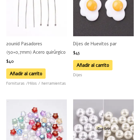
20unid Pasadores
Dijes de Huevitos par
(50×0,7mm) Acero quirúrgico
$
45
$
40
Añadir al carrito
Añadir al carrito
Dijes
Fornituras /Hilos / herramientas
Este
product
tiene
múltiple
variante