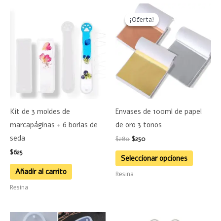
El
El
Este
precio
precio
¡Oferta!
¡Oferta!
product
original
actual
era:
es:
tiene
$280.
$250.
múltiple
variante
Las
opciones
se
Kit de 3 moldes de
Envases de 100ml de papel
pueden
marcapáginas + 6 borlas de
de oro 3 tonos
elegir
seda
$
280
$
250
en
$
625
la
Seleccionar opciones
página
Añadir al carrito
Resina
de
Resina
product