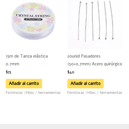
15m de Tanza elástica
20unid Pasadores
0.7mm
(50×0,7mm) Acero quirúrgico
$
75
$
40
Añadir al carrito
Añadir al carrito
Fornituras /Hilos / herramientas
Fornituras /Hilos / herramientas