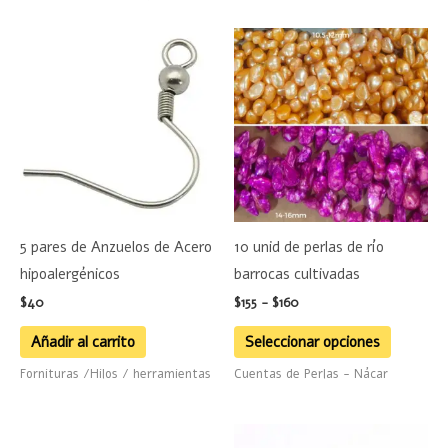
Rango
Este
de
product
precios:
desde
tiene
$155
hasta
múltiple
$160
variante
Las
opciones
se
5 pares de Anzuelos de Acero
10 unid de perlas de río
pueden
hipoalergénicos
barrocas cultivadas
elegir
$
40
$
155
-
$
160
en
la
Añadir al carrito
Seleccionar opciones
página
Fornituras /Hilos / herramientas
Cuentas de Perlas - Nácar
de
product