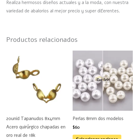
Realiza hermosos diseños actuales y a la moda, con nuestra
variedad de abalorios al mejor precio y super diferentes.
Productos relacionados
Este
product
tiene
múltiple
variante
Las
opciones
se
20unid Tapanudos 8x4mm
Perlas 8mm dos modelos
pueden
Acero quirúrgico chapadas en
$
60
elegir
oro real de 18k
en