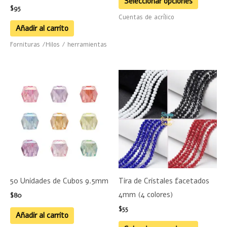
Seleccionar opciones
$
95
la
Cuentas de acrílico
página
Añadir al carrito
de
Fornituras /Hilos / herramientas
product
Este
product
tiene
múltiple
variante
Las
opciones
se
50 Unidades de Cubos 9.5mm
Tira de Cristales facetados
pueden
4mm (4 colores)
$
80
elegir
$
55
en
Añadir al carrito
la