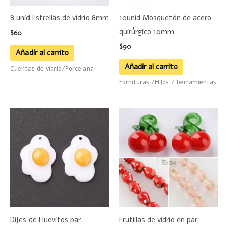
8 unid Estrellas de vidrio 8mm
10unid Mosquetón de acero
quirúrgico 10mm
$
60
$
90
Añadir al carrito
Añadir al carrito
Cuentas de vidrio/Porcelana
Fornituras /Hilos / herramientas
Rango
Este
de
product
precios:
desde
tiene
$40
hasta
múltiple
$50
variante
Las
opciones
se
Dijes de Huevitos par
Frutillas de vidrio en par
pueden