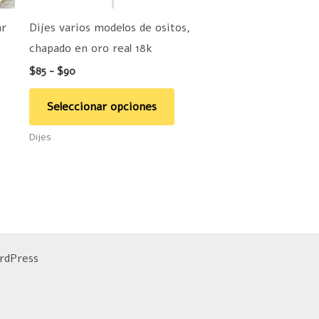
ueden
pueden
ar
Dijes varios modelos de ositos,
legir
elegir
chapado en oro real 18k
n
en
$
85
-
$
90
la
ágina
página
Seleccionar opciones
e
de
Dijes
roducto
producto
rdPress