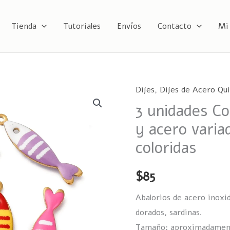
Tienda
Tutoriales
Envíos
Contacto
Mi
Dijes
,
Dijes de Acero Qui
3
3 unidades Co
unidades
Colgantes
y acero varia
de
coloridas
esmalte
y
$
85
acero
variado
Abalorios de acero inoxi
peces
dorados, sardinas.
sardinas
Tamaño: aproximadament