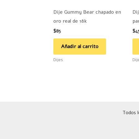
Dije Gummy Bear chapado en
Dij
oro real de 18k
pa
$
85
$
4
Añadir al carrito
Dijes
Dij
Todos l