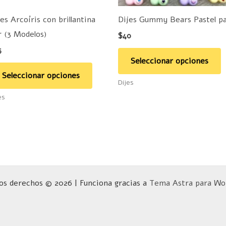
pueden
p
es Arcoíris con brillantina
Dijes Gummy Bears Pastel p
elegir
e
r (3 Modelos)
$
40
en
e
5
la
la
Seleccionar opciones
página
p
Seleccionar opciones
Dijes
de
d
es
producto
p
os derechos © 2026 | Funciona gracias a
Tema Astra para Wo