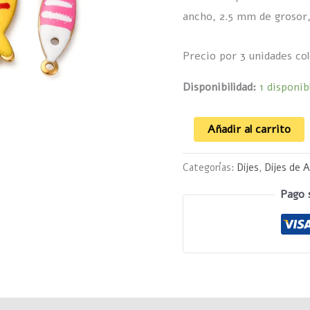
coloridas
ancho, 2.5 mm de grosor,
cantidad
Precio por 3
unidades col
Disponibilidad:
1 disponib
Añadir al carrito
Categorías:
Dijes
,
Dijes de 
Pago 