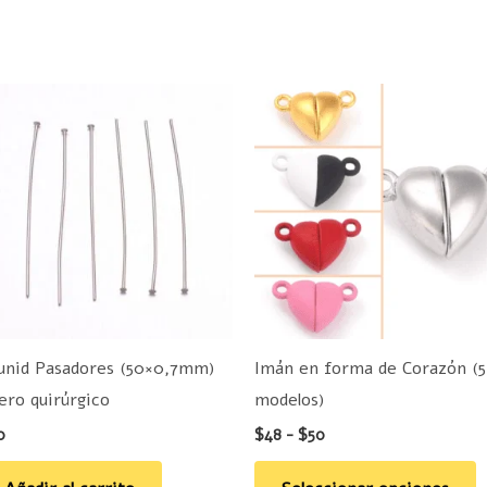
Rango
E
de
p
precios:
desde
t
$48
hasta
m
$50
v
L
o
s
p
unid Pasadores (50×0,7mm)
Imán en forma de Corazón (5
e
ero quirúrgico
modelos)
e
0
$
48
-
$
50
la
p