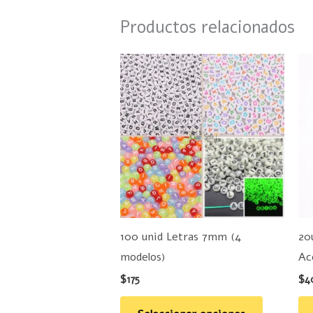
Productos relacionados
Este
producto
tiene
múltiples
variantes.
Las
opciones
se
pueden
100 unid Letras 7mm (4
20
elegir
modelos)
Ac
en
$
175
$
4
la
página