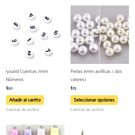
Este
product
tiene
múltiple
variante
Las
opciones
se
50unid Cuentas 7mm
Perlas 6mm acrílicas ( dos
pueden
Números
colores)
elegir
$
50
$
75
en
la
Añadir al carrito
Seleccionar opciones
página
Cuentas de acrílico
Cuentas de acrílico
de
product
Este