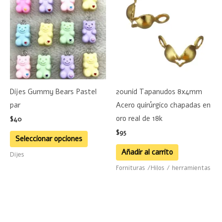
producto
tiene
múltiples
variantes.
Las
opciones
se
Dijes Gummy Bears Pastel
20unid Tapanudos 8x4mm
pueden
par
Acero quirúrgico chapadas en
elegir
oro real de 18k
$
40
en
$
95
la
Seleccionar opciones
página
Añadir al carrito
Dijes
de
Fornituras /Hilos / herramientas
producto