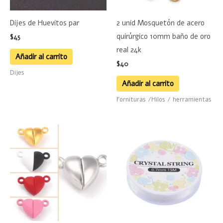
Dijes de Huevitos par
2 unid Mosquetón de acero
quirúrgico 10mm baño de oro
$
45
real 24k
Añadir al carrito
$
40
Dijes
Añadir al carrito
Fornituras /Hilos / herramientas
Rango
Este
de
producto
precios:
desde
tiene
$48
hasta
múltiples
$50
variantes.
Las
opciones