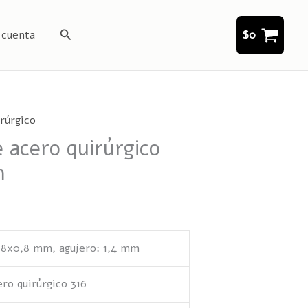
Buscar
 cuenta
$
0
rúrgico
e acero quirúrgico
m
x8x0,8 mm, agujero: 1,4 mm
ro quirúrgico 316