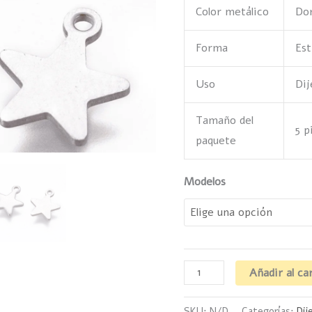
Color metálico
Dor
Forma
Est
Uso
Dij
Tamaño del
5 p
paquete
Modelos
Añadir al ca
SKU:
N/D
Categorías:
Dij