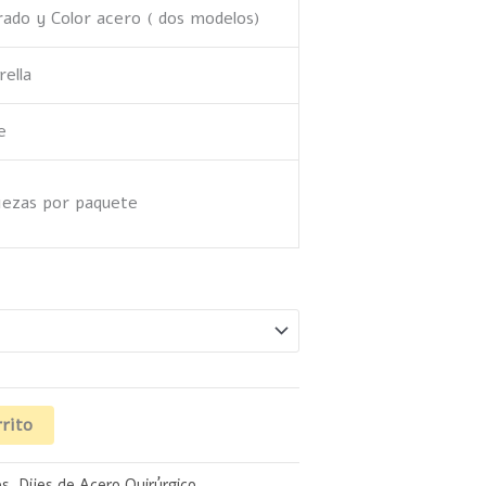
ado y Color acero ( dos modelos)
rella
e
iezas por paquete
rrito
es
,
Dijes de Acero Quirúrgico