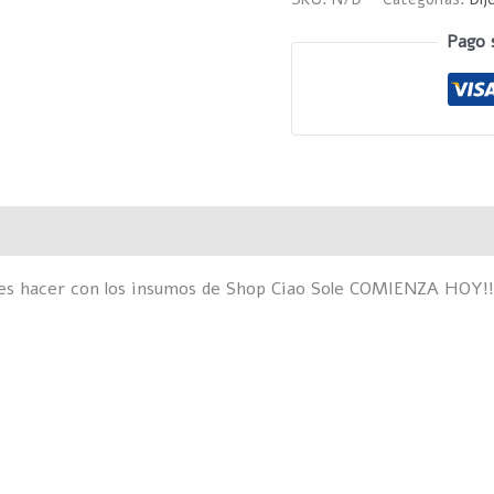
Pago 
Valoraciones (0)
des hacer con los insumos de Shop Ciao Sole COMIENZA HOY!!
Este
E