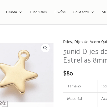
Tienda
Tutoriales
Envíos
Contacto
Mi
Dijes
,
Dijes de Acero Qui
5unid
5unid Dijes d
Dijes
de
Estrellas 8m
acero
quirúrgico
$
80
Estrellas
8mm
Tamaño
10
cantidad
Material
Ace