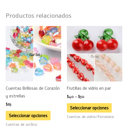
Productos relacionados
Rango
Este
Este
de
producto
product
precios:
desde
tiene
tiene
$40
múltiples
hasta
múltiple
$50
variantes.
variante
Las
Las
opciones
opciones
se
se
Cuentas Brillosas de Corazón
Frutillas de vidrio en par
pueden
pueden
y estrellas
$
40
-
$
50
elegir
elegir
$
65
en
en
Seleccionar opciones
la
la
Seleccionar opciones
Cuentas de vidrio/Porcelana
página
página
Cuentas de acrílico