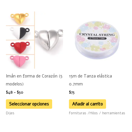
de
de
producto
product
Rango
Este
de
producto
precios:
desde
tiene
$48
hasta
múltiples
$50
variantes.
Las
opciones
se
Imán en forma de Corazón (5
15m de Tanza elástica
pueden
modelos)
0.7mm
elegir
$
48
-
$
50
$
75
en
la
Seleccionar opciones
Añadir al carrito
página
Dijes
Fornituras /Hilos / herramientas
de
producto